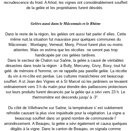
recrudescence du froid. A Arlod, les vignes ont considérablement souffert
de la gelée et les propriétaires furent désolés.
Gelées aussi dans le Mâconnais et le Rhône
Dans le reste de la région, les gelées ont aussi fait parler d' elles. Cette
même nuit,la situation fut mauvaise pour quelques communes du
Mâconnais : Montagny, Verneuil, Meny, Prissé furent plus ou moins
atteintes. Mais on estima que les récoltes ne seront pas trop
handicapée par ces gelées tardives.
Dans le secteur de Chalon sur Saône, la gelée a causé de véritables
désastres dans toute la région : à Bully, Mercurey, Givry, Boxy, tout fut
gelé. de mémoire d 'homme, on ne rappelle pas pareille gelée. La récolte
du vin à mi-côte est perdue. Les cultures maraîchères ont beaucoup
souffert. A st Jean des Vignes et à St Marcel où les jardiniers se levaient
ordinairement vers 3 h du matin pour étendre des paillassons protecteurs
sur leurs produits furent devancés par la gelée qui a sévi vers 23 h. Le
thermomètre est descendu jusqu' à -3°.
Du côté de Villefranche sur Saône, la température s' est subitement
refroidie causant la plus vive inquiétude pour la végétation. La vigne a
beaucoup souffert dans un grand nombre de communesde l'
arrondissement. A Beaujeu, la gelée a sévi également et causa quelques
dégâts à la vigne. Dans le canton de Beaujeu, on signala comme