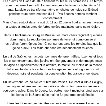
Les Saints de Glace de 1897 tiennent toutes leurs promesses. Le temps
s' est nettement refroidit. La température a fortement chuté dès le 11
mai. La pluie se transforma même en chutes de neige sur Brénod
pendant toute cette matinée du 11. Des flocons serrées tombant
constamment.
Mais c' est surtout dans la nuit du 11 au 12 que le froid a fait ses ravages
à toutes altitudes avec de fortes gelées matinales dans notre région.
Dans la banlieue de Bourg en Bresse, les maraîchers reçurent quelques
dommages. La récolte des pommes de terre fut compromise et
les treilles furent éprouvées. C' est surtout dans les terrains bas que la
gelée a sévi. Les foins ont donc été sérieusement touchés.
En val de Saône, les haricots, pommes de terre, trèfles, luzernes et tous
les ensemencements des jardins ont été gravement endommagés mais
la vigne fut spécialement plus atteinte, la moitié au moins de la récolte
fut anéantie dans le canton. Les bourgeons verts et vigoureux sont
devenus noirs et pendants; la consternation fut grande et générale.
Du Revermont, les nouvelles furent mauvaises. De Pont d' Ain à Coligny,
les vignes situées en bas des côtés ou dans des creux ont eu leurs
bourgeons gelés. Dans le Bugey, les pertes furent moindres ainsi que sur
les bords de la Saône où le mal ne fut pas trop considérable.
Dans les Dombes, les récoltes ont eu à souffrir également avec un