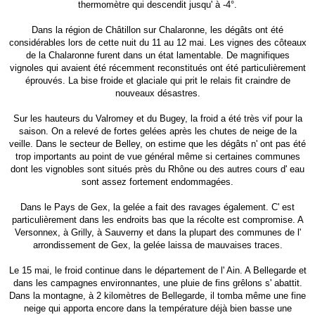
thermomètre qui descendit jusqu' à -4°.
Dans la région de Châtillon sur Chalaronne, les dégâts ont été
considérables lors de cette nuit du 11 au 12 mai. Les vignes des côteaux
de la Chalaronne furent dans un état lamentable. De magnifiques
vignoles qui avaient été récemment reconstitués ont été particulièrement
éprouvés. La bise froide et glaciale qui prit le relais fit craindre de
nouveaux désastres.
Sur les hauteurs du Valromey et du Bugey, la froid a été très vif pour la
saison. On a relevé de fortes gelées après les chutes de neige de la
veille. Dans le secteur de Belley, on estime que les dégâts n' ont pas été
trop importants au point de vue général même si certaines communes
dont les vignobles sont situés près du Rhône ou des autres cours d' eau
sont assez fortement endommagées.
Dans le Pays de Gex, la gelée a fait des ravages également. C' est
particulièrement dans les endroits bas que la récolte est compromise. A
Versonnex, à Grilly, à Sauverny et dans la plupart des communes de l'
arrondissement de Gex, la gelée laissa de mauvaises traces.
Le 15 mai, le froid continue dans le département de l' Ain. A Bellegarde et
dans les campagnes environnantes, une pluie de fins grêlons s' abattit.
Dans la montagne, à 2 kilomètres de Bellegarde, il tomba même une fine
neige qui apporta encore dans la température déjà bien basse une