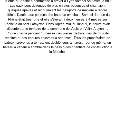
La crue du Saône a commencé à arriver à Lyon samedi soir avec la nuit.
Les eaux sont devenues de plus en plus boueuses et charriaient
quelques épaves et recouvraient les bas-ports de manière à rendre
difficile l'accès aux pontons des bateaux-omnibus. Samedi, la crue du
Rhône était très forte et elle s'élevait à deux heures à 4 mètres sur
l'échelle du pont Lafayette. Dans l'après-midi du lundi 9, le fleuve avait
débordé sur le territoire de la commune de Vaulx-en-Velin. A Lyon, le
Rhône charria pendant 48 heures des pièces de bois, des détritus de
récoltes et des cahutes enlevées à ses rives. Tous les propriétaires de
bateux, prévenus à temps, ont doublé leurs amarres. Tout de même, un
bateau à vapeur a sombré dans le bassin des chantiers de construction à
la Mouche.