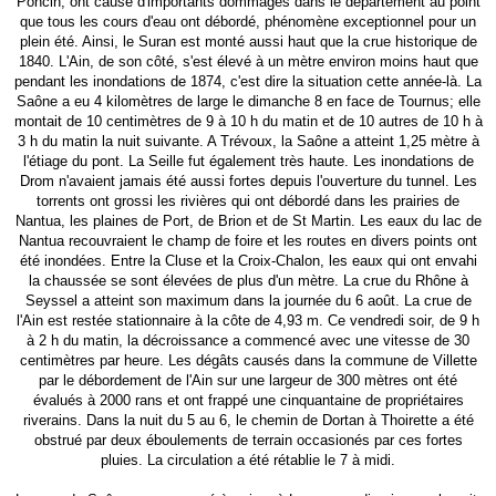
Poncin, ont causé d'importants dommages dans le département au point
que tous les cours d'eau ont débordé, phénomène exceptionnel pour un
plein été. Ainsi, le Suran est monté aussi haut que la crue historique de
1840. L'Ain, de son côté, s'est élevé à un mètre environ moins haut que
pendant les inondations de 1874, c'est dire la situation cette année-là. La
Saône a eu 4 kilomètres de large le dimanche 8 en face de Tournus; elle
montait de 10 centimètres de 9 à 10 h du matin et de 10 autres de 10 h à
3 h du matin la nuit suivante. A Trévoux, la Saône a atteint 1,25 mètre à
l'étiage du pont. La Seille fut également très haute. Les inondations de
Drom n'avaient jamais été aussi fortes depuis l'ouverture du tunnel. Les
torrents ont grossi les rivières qui ont débordé dans les prairies de
Nantua, les plaines de Port, de Brion et de St Martin. Les eaux du lac de
Nantua recouvraient le champ de foire et les routes en divers points ont
été inondées. Entre la Cluse et la Croix-Chalon, les eaux qui ont envahi
la chaussée se sont élevées de plus d'un mètre. La crue du Rhône à
Seyssel a atteint son maximum dans la journée du 6 août. La crue de
l'Ain est restée stationnaire à la côte de 4,93 m. Ce vendredi soir, de 9 h
à 2 h du matin, la décroissance a commencé avec une vitesse de 30
centimètres par heure. Les dégâts causés dans la commune de Villette
par le débordement de l'Ain sur une largeur de 300 mètres ont été
évalués à 2000 rans et ont frappé une cinquantaine de propriétaires
riverains. Dans la nuit du 5 au 6, le chemin de Dortan à Thoirette a été
obstrué par deux éboulements de terrain occasionés par ces fortes
pluies. La circulation a été rétablie le 7 à midi.