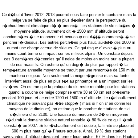
Ce d�but d 'hiver 2012 -2013 pourrait nous faire penser le contraire mais la
neige va se faire de plus en plus d�sirer dans la perspective du
r�chauffement climatique d�j� amorc�. Les stations de ski situ�es �
moyenne altitude, autrement dit � 1500 mm d' altitude seront
condamn�es � se reconvertir et beaucoup ont d�j� commenc� � se
pencher l�-dessus. Les autres perch�es plus haut, au-del� des 2000 m
auront une charge accrue de skieurs. Ce qui risque d' avoir � plus ou
moins court terme un impact sur les milieux alpins. On constate depuis
ces 3 derni�res d�cennies qu' il neige de moins en moins sur la plupart
de nos massifs. On estime qu' un degr� de plus par rapport � la
temp�rature annuelle moyenne se traduit par une remont�e de 150 m du
manteau neigeux. Non seulement la neige r�gresse mais sa fonte
intervient aussi de plus en plus t�t au printemps et a un impact sur les
rivi�res. On estime que la pratique du ski reste rentable pour les stations
quand la couche de neige comprise entre 30 et 50 cm est pr�sente
pendant 100 jours et ce entre 1200 et 1500 m d' altitude. Le r�chauffement
climatique ne pouvant pas �tre stopp� ( mais si l' on s' en donne les
moyens de le diminuer), on estime que le nombre de stations de ski
d�clinera d' ici 2100. Une hausse du mercure de 2� en moyenne
r�duirait le domaine skiable naturel rentable � 80 % de ce qu' il �tait
constat� en 2007. Si le r�chauffement est double, la limite se placerait
600 m plus haut qu' � l' heure actuelle. Ainsi, 19 % des stations
savoyardes d' altitude devraient fermer leurs pistes, 67 % dans les Hautes